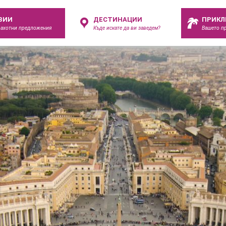
ЗИИ
ДЕСТИНАЦИИ
ПРИКЛ
рахотни предложения
Къде искате да ви заведем?
Вашето п