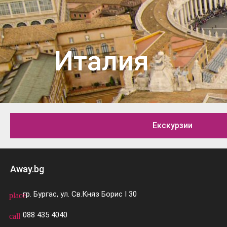
Италия
Екскурзии
Away.bg
гр. Бургас, ул. Св.Княз Борис I 30
place
088 435 4040
call