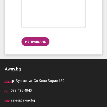
Away.bg
гр. Бургас, ул. Св.Княз Борис I 30
place
088 435 4040
call
sales@away.bg
email