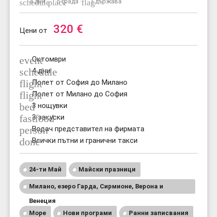
schedule
4 дни ·
place
5 града ·
flag
1 държава
320
€
Цени от
event
Октомври
schedule
4 дни
flight
Полет от София до Милано
flight
Полет от Милано до София
bed
3 нощувки
fastfood
3 закуски
person
Водач представител на фирмата
done
Всички пътни и гранични такси
24-ти Май
Майски празници
Милано, езеро Гарда, Сирмионе, Верона и
Венеция
Море
Нови програми
Ранни записвания