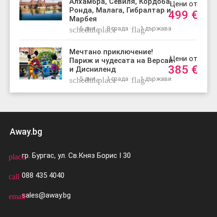
Алхамбра, Севиля, Кордоба,
Цени от
Ронда, Малага, Гибралтар и
499
€
Марбея
schedule
6 дни ·
place
8 града ·
flag
1 държава
Мечтано приключение!
Цени от
Париж и чудесата на Версай
385
€
и Дисниленд
schedule
5 дни ·
place
1 града ·
flag
1 държави
Away.bg
гр. Бургас, ул. Св.Княз Борис I 30
place
088 435 4040
call
sales@away.bg
email