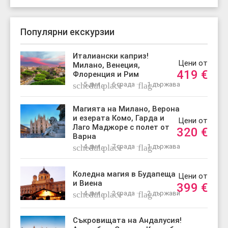
Популярни екскурзии
Италиански каприз!
Цени от
Милано, Венеция,
419
€
Флоренция и Рим
schedule
5 дни ·
place
6 града ·
flag
1 държава
Магията на Милано, Верона
и езерата Комо, Гарда и
Цени от
Лаго Маджоре с полет от
320
€
Варна
schedule
4 дни ·
place
7 града ·
flag
1 държава
Коледна магия в Будапеща
Цени от
и Виена
399
€
schedule
4 дни ·
place
2 града ·
flag
2 държави
Съкровищата на Андалусия!