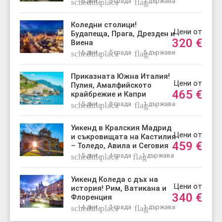
schedule
6 дни ·
place
5 града ·
flag
1 държава
Коледни столици!
Цени от
Будапеща, Прага, Дрезден и
320
€
Виена
schedule
6 дни ·
place
5 града ·
flag
5 държави
Приказната Южна Италия!
Цени от
Пулия, Амалфийското
465
€
крайбрежие и Капри
schedule
5 дни ·
place
8 града ·
flag
1 държава
Уикенд в Кралския Мадрид
Цени от
и съкровищата на Кастилия
459
€
– Толедо, Авила и Сеговия
schedule
5 дни ·
place
4 града
flag
1 държава
Уикенд Коледа с дъх на
Цени от
история! Рим, Ватикана и
340
€
Флоренция
schedule
4 дни ·
place
3 града ·
flag
1 държава