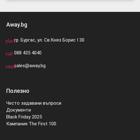
Away.bg
гр. Бургас, ул. Св.Княз Борис I 30
place
088 435 4040
call
sales@away.bg
email
Полезно
Често задавани въпроси
Документи
Black Friday 2025
Кампания The First 100