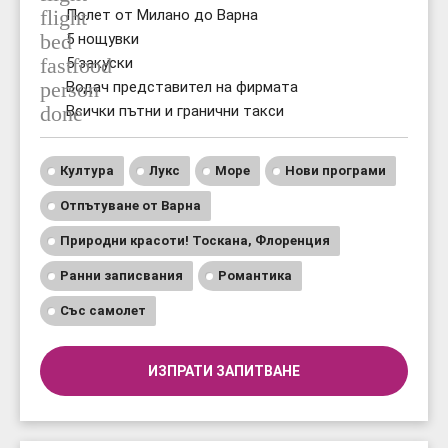
flight
Полет от Милано до Варна
bed
5 нощувки
fastfood
5 закуски
person
Водач представител на фирмата
done
Всички пътни и гранични такси
Култура
Лукс
Море
Нови програми
Отпътуване от Варна
Природни красоти! Тоскана, Флоренция
Ранни записвания
Романтика
Със самолет
ИЗПРАТИ ЗАПИТВАНЕ