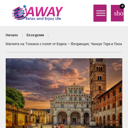
0
shop
Начало
Екскурзии
Магията на Тоскана с полет от Варна – Флоренция, Чинкуе Тере и Пиза