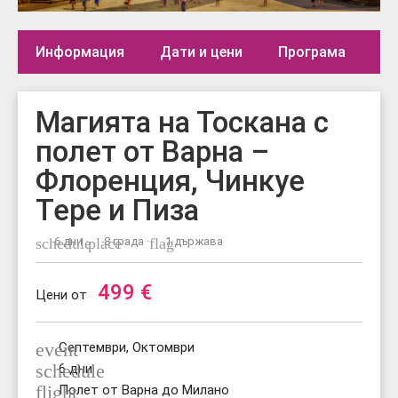
Информация
Дати и цени
Програма
Де
Магията на Тоскана с
полет от Варна –
Флоренция, Чинкуе
Тере и Пиза
schedule
6 дни ·
place
8 града ·
flag
1 държава
499
€
Цени от
event
Септември, Октомври
schedule
6 дни
flight
Полет от Варна до Милано