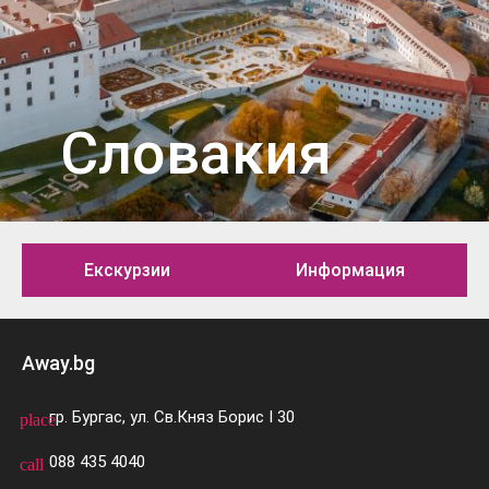
Словакия
Екскурзии
Информация
Away.bg
гр. Бургас, ул. Св.Княз Борис I 30
place
088 435 4040
call