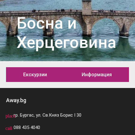
Босна и
Херцеговина
Екскурзии
Информация
Away.bg
гр. Бургас, ул. Св.Княз Борис I 30
place
088 435 4040
call