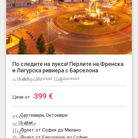
По следите на лукса! Перлите на Френска
и Лигурска ривиера с Барселона
schedule
6 дни ·
place
10 града ·
flag
4 държави
399
€
Цени от
event
Септември, Октомври
schedule
6 дни
flight
Полет от София до Милано
Полет от Барселона до София