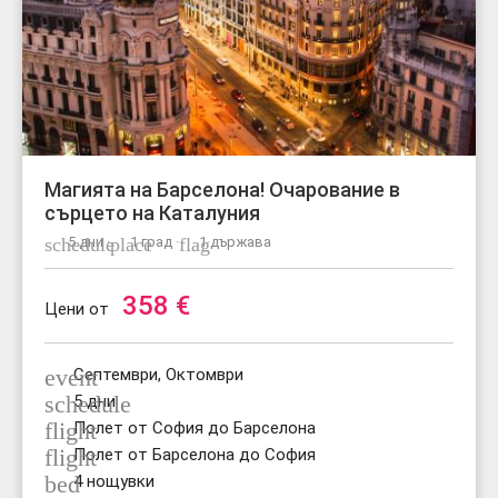
Магията на Барселона! Очарование в
сърцето на Каталуния
schedule
5 дни ·
place
1 град ·
flag
1 държава
358
€
Цени от
event
Септември, Октомври
schedule
5 дни
flight
Полет от София до Барселона
flight
Полет от Барселона до София
bed
4 нощувки