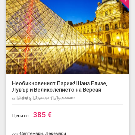
Необикновеният Париж! Шанз Елизе,
Лувър и Великолепието на Версай
schedule
5 дни ·
place
1 града ·
flag
1 държави
385
€
Цени от
event
Септември, Декември