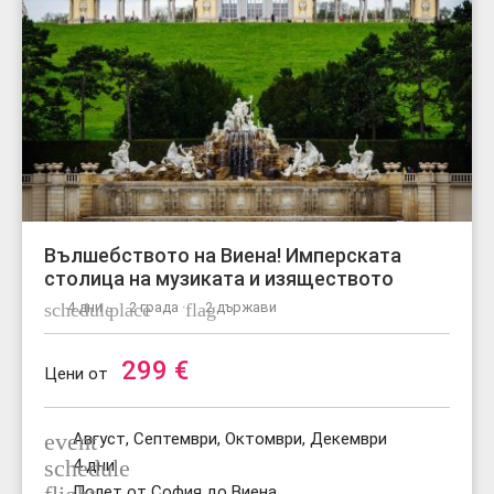
Вълшебството на Виена! Имперската
столица на музиката и изяществото
schedule
4 дни ·
place
2 града ·
flag
2 държави
299
€
Цени от
event
Август, Септември, Октомври, Декември
schedule
4 дни
Полет от София до Виена