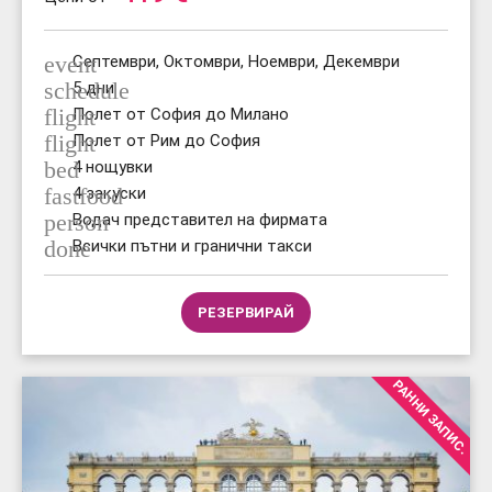
event
Септември, Октомври, Ноември, Декември
schedule
5 дни
flight
Полет от София до Милано
flight
Полет от Рим до София
bed
4 нощувки
fastfood
4 закуски
person
Водач представител на фирмата
done
Всички пътни и гранични такси
РЕЗЕРВИРАЙ
РАННИ ЗАПИС.