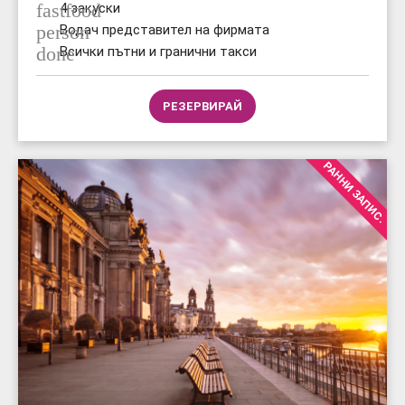
fastfood
4 закуски
person
Водач представител на фирмата
done
Всички пътни и гранични такси
РЕЗЕРВИРАЙ
РАННИ ЗАПИС.