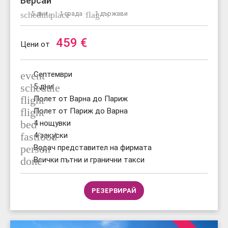
Версай
schedule
5 дни ·
place
1 града ·
flag
1 държави
459
€
Цени от
event
Септември
schedule
5 дни
flight
Полет от Варна до Париж
flight
Полет от Париж до Варна
bed
4 нощувки
fastfood
4 закуски
person
Водач представител на фирмата
done
Всички пътни и гранични такси
РЕЗЕРВИРАЙ