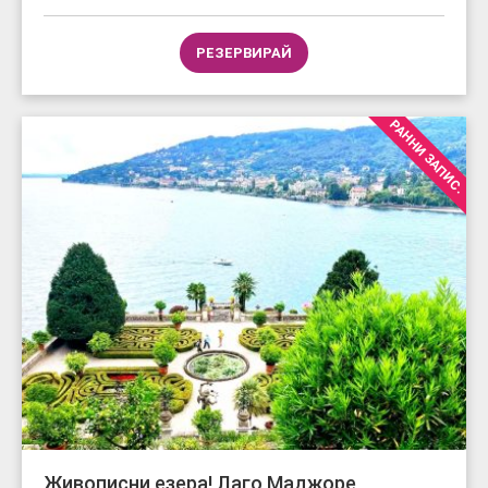
РЕЗЕРВИРАЙ
РАННИ ЗАПИС.
Живописни езера! Лаго Маджоре,