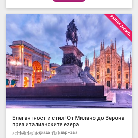
РАННИ ЗАПИС.
Елегантност и стил! От Милано до Верона
през италианските езера
schedule
4 дни ·
place
6 града ·
flag
1 държава