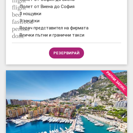
flight
flight
Полет от Виена до София
bed
3 нощувки
fastfood
3 закуски
person
Водач представител на фирмата
done
Всички пътни и гранични такси
РЕЗЕРВИРАЙ
РАННИ ЗАПИС.