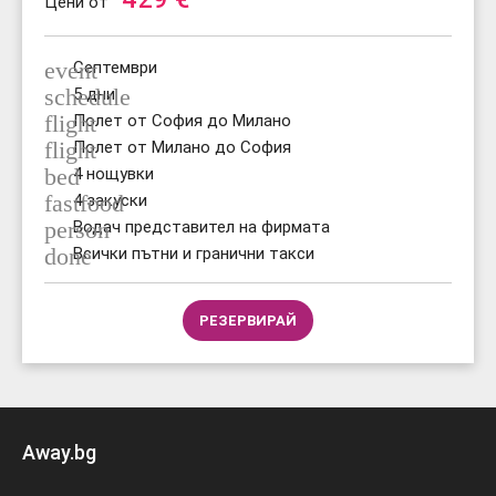
Цени от
event
Септември
schedule
5 дни
flight
Полет от София до Милано
flight
Полет от Милано до София
bed
4 нощувки
fastfood
4 закуски
person
Водач представител на фирмата
done
Всички пътни и гранични такси
РЕЗЕРВИРАЙ
Away.bg