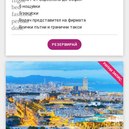
flight
bed
5 нощувки
fastfood
5 закуски
person
Водач представител на фирмата
done
Всички пътни и гранични такси
РЕЗЕРВИРАЙ
РАННИ ЗАПИС.