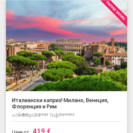
РАННИ ЗАПИС.
Италиански каприз! Милано, Венеция,
Флоренция и Рим
schedule
5 дни ·
place
6 града ·
flag
1 държава
419
€
Цени от