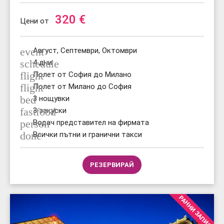
320
€
Цени от
event
Август, Септември, Октомври
schedule
4 дни
flight
Полет от София до Милано
flight
Полет от Милано до София
bed
3 нощувки
fastfood
3 закуски
person
Водач представител на фирмата
done
Всички пътни и гранични такси
РЕЗЕРВИРАЙ
РАННИ ЗАПИС.