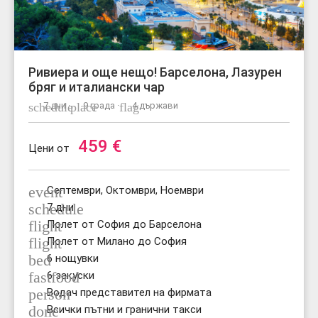
Ривиера и още нещо! Барселона, Лазурен
бряг и италиански чар
schedule
7 дни ·
place
9 града ·
flag
4 държави
459
€
Цени от
event
Септември, Октомври, Ноември
schedule
7 дни
flight
Полет от София до Барселона
flight
Полет от Милано до София
bed
6 нощувки
fastfood
6 закуски
person
Водач представител на фирмата
done
Всички пътни и гранични такси