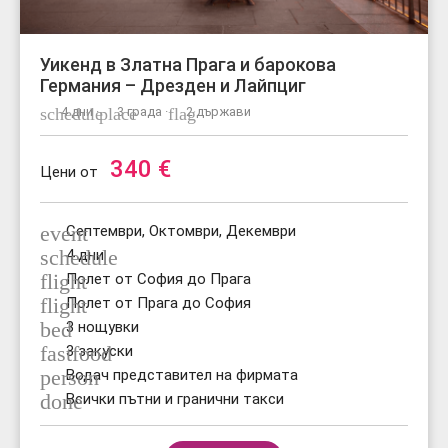
Уикенд в Златна Прага и барокова
Германия – Дрезден и Лайпциг
schedule
4 дни ·
place
3 града ·
flag
2 държави
340
€
Цени от
event
Септември, Октомври, Декември
schedule
4 дни
flight
Полет от София до Прага
flight
Полет от Прага до София
bed
3 нощувки
fastfood
3 закуски
person
Водач представител на фирмата
done
Всички пътни и гранични такси