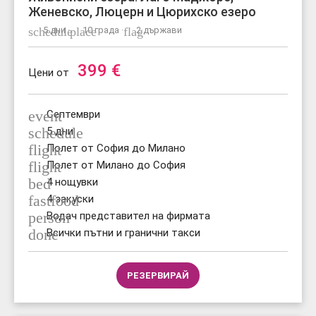
Женевско, Люцерн и Цюрихско езеро
schedule
5 дни ·
place
10 града ·
flag
2 държави
399
€
Цени от
event
Септември
schedule
5 дни
flight
Полет от София до Милано
flight
Полет от Милано до София
bed
4 нощувки
fastfood
4 закуски
person
Водач представител на фирмата
done
Всички пътни и гранични такси
РЕЗЕРВИРАЙ