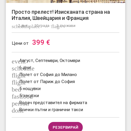
Просто прелест! Изисканата страна на
Италия, Швейцария и Франция
schedule
7 дни ·
place
10 града ·
flag
3 държави
399
€
Цени от
event
Август, Септември, Октомври
schedule
6 дни
flight
Полет от София до Милано
flight
Полет от Париж до София
bed
5 нощувки
fastfood
5 закуски
person
Водач представител на фирмата
done
Всички пътни и гранични такси
РЕЗЕРВИРАЙ