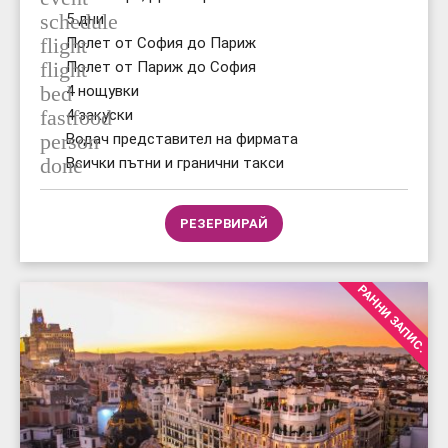
schedule
5 дни
flight
Полет от София до Париж
flight
Полет от Париж до София
bed
4 нощувки
fastfood
4 закуски
person
Водач представител на фирмата
done
Всички пътни и гранични такси
РЕЗЕРВИРАЙ
РАННИ ЗАПИС.