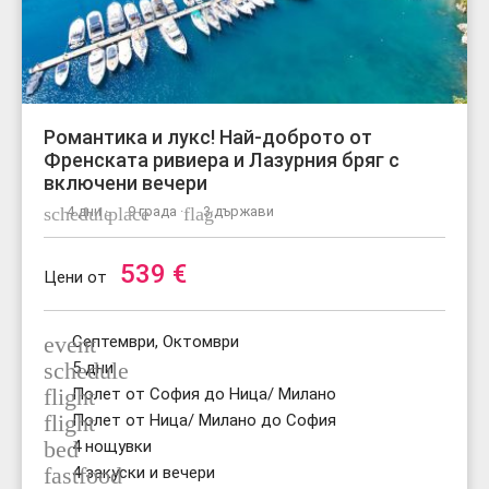
Романтика и лукс! Най-доброто от
Френската ривиера и Лазурния бряг с
включени вечери
schedule
4 дни ·
place
9 града ·
flag
3 държави
539
€
Цени от
event
Септември, Октомври
schedule
5 дни
flight
Полет от София до Ница/ Милано
flight
Полет от Ница/ Милано до София
bed
4 нощувки
fastfood
4 закуски и вечери