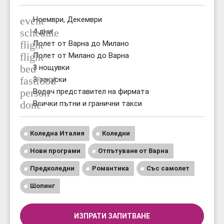
event
Ноември, Декември
schedule
4 дни
flight
Полет от Варна до Милано
flight
Полет от Милано до Варна
bed
3 нощувки
fastfood
3 закуски
person
Водач представител на фирмата
done
Всички пътни и гранични такси
Коледна Италия
Коледни
Нови програми
Отпътуване от Варна
Предколедни
Романтика
Със самолет
Шопинг
ИЗПРАТИ ЗАПИТВАНЕ