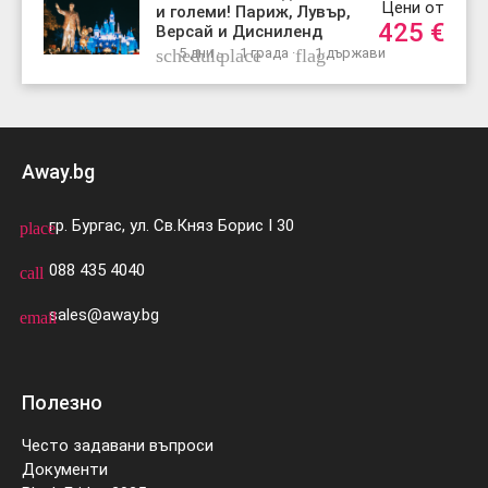
Цени от
и големи! Париж, Лувър,
425
€
Версай и Дисниленд
schedule
5 дни ·
place
1 града ·
flag
1 държави
Away.bg
гр. Бургас, ул. Св.Княз Борис I 30
place
088 435 4040
call
sales@away.bg
email
Полезно
Често задавани въпроси
Документи