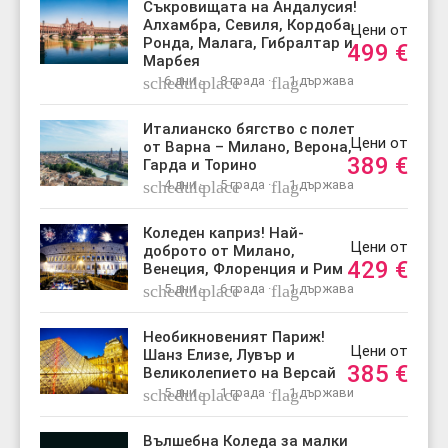
Съкровищата на Андалусия!
Алхамбра, Севиля, Кордоба,
Цени от
Ронда, Малага, Гибралтар и
499
€
Марбея
schedule
6 дни ·
place
8 града ·
flag
1 държава
Италианско бягство с полет
Цени от
от Варна – Милано, Верона,
389
€
Гарда и Торино
schedule
4 дни ·
place
5 града ·
flag
1 държава
Коледен каприз! Най-
Цени от
доброто от Милано,
429
€
Венеция, Флоренция и Рим
schedule
5 дни ·
place
6 града ·
flag
1 държава
Необикновеният Париж!
Цени от
Шанз Елизе, Лувър и
385
€
Великолепието на Версай
schedule
5 дни ·
place
1 града ·
flag
1 държави
Вълшебна Коледа за малки