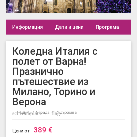
Информация
Дати и цени
Програма
Де
Коледна Италия с
полет от Варна!
Празнично
пътешествие из
Милано, Торино и
Верона
schedule
4 дни ·
place
5 града ·
flag
1 държава
389
€
Цени от