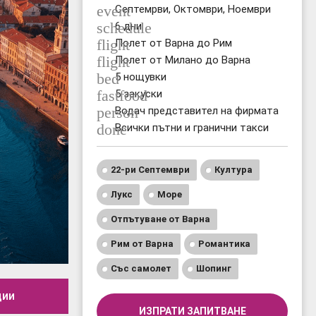
event
Септемрви, Октомври, Ноември
schedule
6 дни
flight
Полет от Варна до Рим
flight
Полет от Милано до Варна
bed
5 нощувки
fastfood
5 закуски
person
Водач представител на фирмата
done
Всички пътни и гранични такси
22-ри Септември
Култура
Лукс
Море
Отпътуване от Варна
Рим от Варна
Романтика
Със самолет
Шопинг
ции
ИЗПРАТИ ЗАПИТВАНЕ