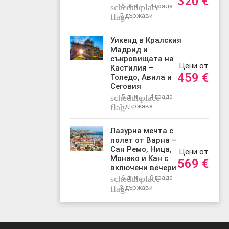
320
€
schedule
6 дни ·
place
4 града ·
flag
5 държави
Уикенд в Кралския
Мадрид и
съкровищата на
Цени от
Кастилия –
459
€
Толедо, Авила и
Сеговия
schedule
5 дни ·
place
4 града
flag
1 държава
Лазурна мечта с
полет от Варна –
Сан Ремо, Ница,
Цени от
Монако и Кан с
569
€
включени вечери
schedule
6 дни ·
place
9 града ·
flag
3 държави