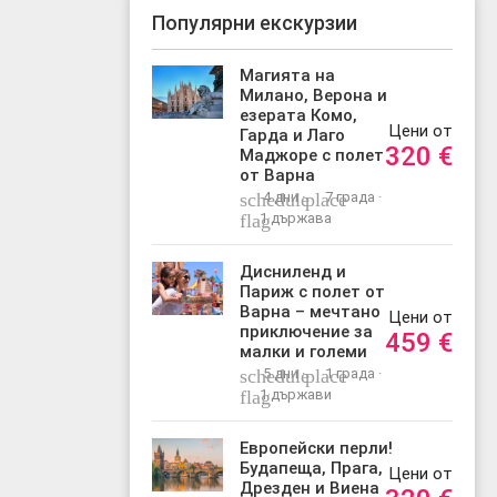
Популярни екскурзии
Магията на
Милано, Верона и
езерата Комо,
Цени от
Гарда и Лаго
320
€
Маджоре с полет
от Варна
schedule
4 дни ·
place
7 града ·
flag
1 държава
Дисниленд и
Париж с полет от
Варна – мечтано
Цени от
приключение за
459
€
малки и големи
schedule
5 дни ·
place
1 града ·
flag
1 държави
Европейски перли!
Будапеща, Прага,
Цени от
Дрезден и Виена