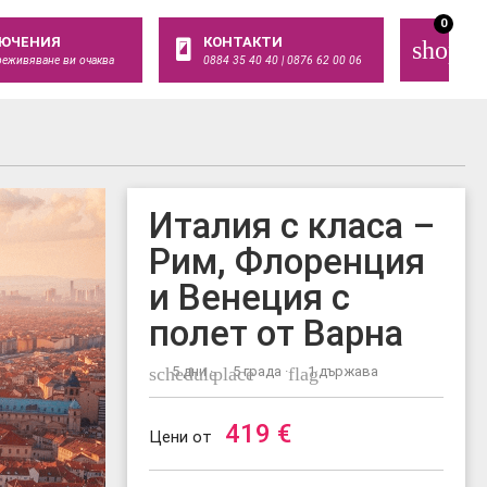
0
ЮЧЕНИЯ
КОНТАКТИ
shoppi
реживяване ви очаква
0884 35 40 40 | 0876 62 00 06
Италия с класа –
Рим, Флоренция
и Венеция с
полет от Варна
schedule
5 дни ·
place
5 града ·
flag
1 държава
419
€
Цени от