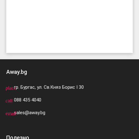
Away.bg
гр. Бургас, ул. Св.Княз Борис I 30
place
088 435 4040
call
sales@away.bg
email
Полезно