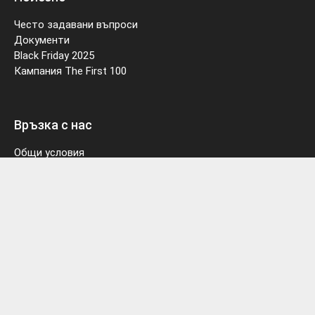
Често задавани въпроси
Документи
Black Friday 2025
Кампания The First 100
Връзка с нас
Общи условия
Политика на поверителност
Политика за използване на бисквитки
Често задавани въпроси
За нас
Контакти