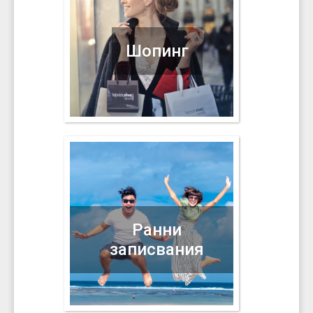
Шопинг
Ранни
записвания