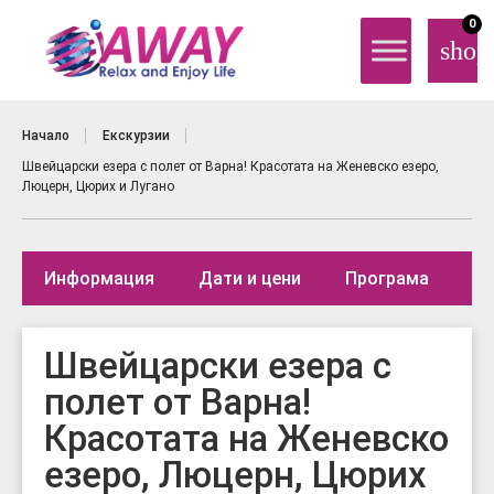
0
shop
Начало
Екскурзии
Швейцарски езера с полет от Варна! Красотата на Женевско езеро,
Люцерн, Цюрих и Лугано
Информация
Дати и цени
Програма
Де
Швейцарски езера с
полет от Варна!
Красотата на Женевско
езеро, Люцерн, Цюрих