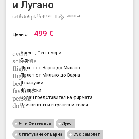
и Лугано
schedule
5 дни ·
place
11 града ·
flag
2 държави
499
€
Цени от
event
Август, Септември
schedule
5 дни
flight
Полет от Варна до Милано
flight
Полет от Милано до Варна
bed
4 нощувки
fastfood
4 закуски
person
Водач представител на фирмата
done
Всички пътни и гранични такси
6-ти Септември
Лукс
Отпътуване от Варна
Със самолет