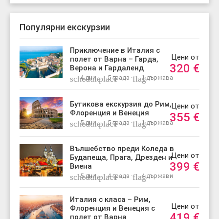
Популярни екскурзии
Приключение в Италия с
Цени от
полет от Варна – Гарда,
320
€
Верона и Гардаленд
schedule
4 дни ·
place
5 града ·
flag
1 държава
Бутикова екскурзия до Рим,
Цени от
Флоренция и Венеция
355
€
schedule
5 дни ·
place
5 града ·
flag
1 държава
Вълшебство преди Коледа в
Цени от
Будапеща, Прага, Дрезден и
399
€
Виена
schedule
5 дни ·
place
4 града ·
flag
4 държави
Италия с класа – Рим,
Цени от
Флоренция и Венеция с
419
€
полет от Варна