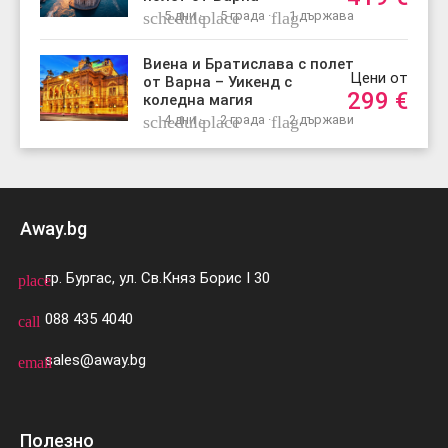
schedule
5 дни ·
place
5 града ·
flag
1 държава
Виена и Братислава с полет
Цени от
от Варна – Уикенд с
299
€
коледна магия
schedule
4 дни ·
place
2 града ·
flag
2 държави
Away.bg
гр. Бургас, ул. Св.Княз Борис I 30
place
088 435 4040
call
sales@away.bg
email
Полезно