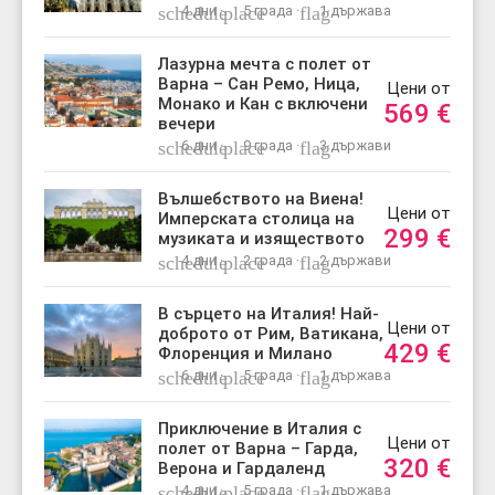
schedule
4 дни ·
place
5 града ·
flag
1 държава
Лазурна мечта с полет от
Варна – Сан Ремо, Ница,
Цени от
Монако и Кан с включени
569
€
вечери
schedule
6 дни ·
place
9 града ·
flag
3 държави
Вълшебството на Виена!
Цени от
Имперската столица на
299
€
музиката и изяществото
schedule
4 дни ·
place
2 града ·
flag
2 държави
В сърцето на Италия! Най-
Цени от
доброто от Рим, Ватикана,
429
€
Флоренция и Милано
schedule
6 дни ·
place
5 града ·
flag
1 държава
Приключение в Италия с
Цени от
полет от Варна – Гарда,
320
€
Верона и Гардаленд
schedule
4 дни ·
place
5 града ·
flag
1 държава