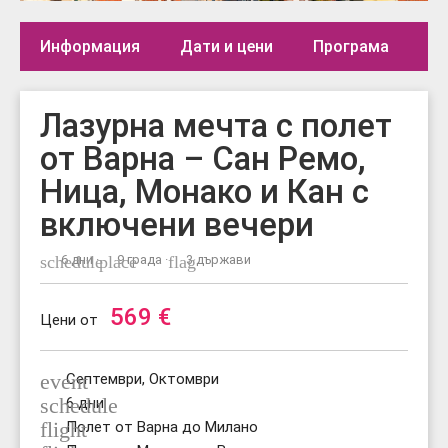
Информация
Дати и цени
Програма
Де
Лазурна мечта с полет
от Варна – Сан Ремо,
Ница, Монако и Кан с
включени вечери
schedule
6 дни ·
place
9 града ·
flag
3 държави
569
€
Цени от
event
Септември, Октомври
schedule
6 дни
flight
Полет от Варна до Милано