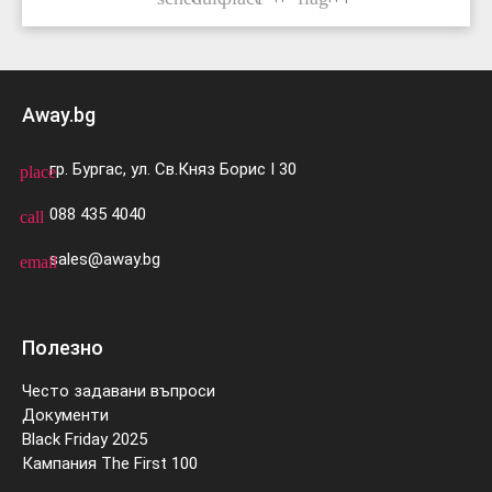
Away.bg
гр. Бургас, ул. Св.Княз Борис I 30
place
088 435 4040
call
sales@away.bg
email
Полезно
Често задавани въпроси
Документи
Black Friday 2025
Кампания The First 100