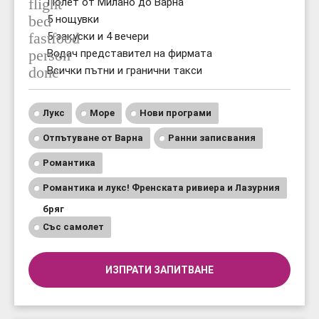
flight
Полет от Милано до Варна
bed
5 нощувки
fastfood
5 закуски и 4 вечери
person
Водач представител на фирмата
done
Всички пътни и гранични такси
Лукс
Море
Нови програми
Отпътуване от Варна
Ранни записвания
Романтика
Романтика и лукс! Френската ривиера и Лазурния
бряг
Със самолет
ИЗПРАТИ ЗАПИТВАНЕ