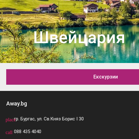
Швейцария
Екскурзии
Away.bg
гр. Бургас, ул. Св.Княз Борис I 30
place
088 435 4040
call