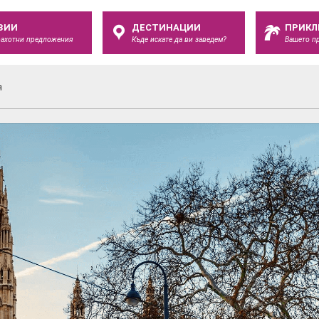
ЗИИ
ДЕСТИНАЦИИ
ПРИКЛ
рахотни предложения
Къде искате да ви заведем?
Вашето п
я