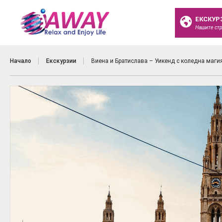
ЕКСКУР
Нашите ст
Начало
Екскурзии
Виена и Братислава – Уикенд с коледна маги