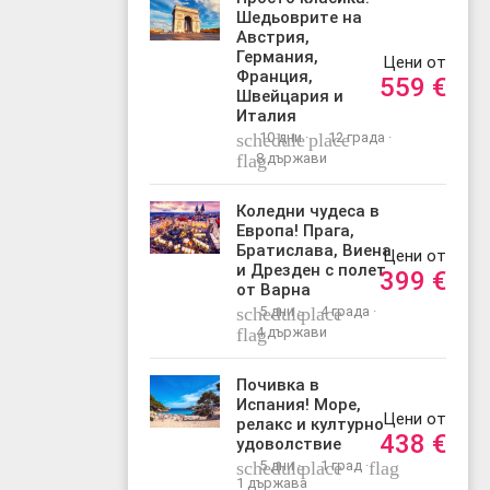
Шедьоврите на
Австрия,
Германия,
Цени от
Франция,
559
€
Швейцария и
Италия
schedule
10 дни ·
place
12 града ·
flag
8 държави
Коледни чудеса в
Европа! Прага,
Братислава, Виена
Цени от
и Дрезден с полет
399
€
от Варна
schedule
5 дни ·
place
4 града ·
flag
4 държави
Почивка в
Испания! Море,
Цени от
релакс и културно
438
€
удоволствие
schedule
5 дни ·
place
1 град ·
flag
1 държава