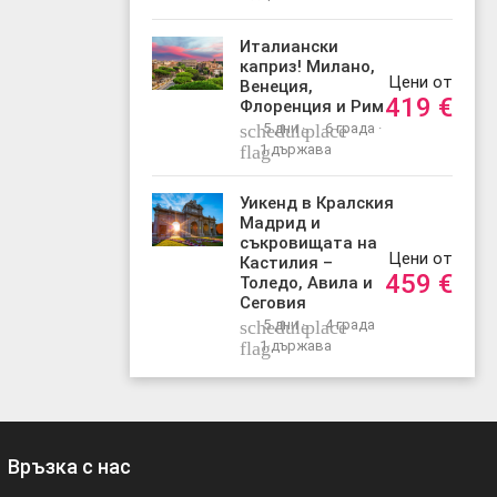
Италиански
каприз! Милано,
Цени от
Венеция,
419
€
Флоренция и Рим
schedule
5 дни ·
place
6 града ·
flag
1 държава
Уикенд в Кралския
Мадрид и
съкровищата на
Цени от
Кастилия –
459
€
Толедо, Авила и
Сеговия
schedule
5 дни ·
place
4 града
flag
1 държава
Връзка с нас