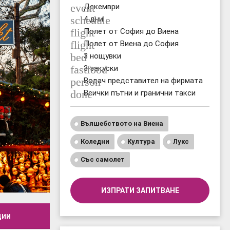
event
Декември
schedule
4 дни
flight
Полет от София до Виена
flight
Полет от Виена до София
bed
3 нощувки
fastfood
3 закуски
person
Водач представител на фирмата
done
Всички пътни и гранични такси
Вълшебството на Виена
Коледни
Култура
Лукс
Със самолет
ИЗПРАТИ ЗАПИТВАНЕ
ции