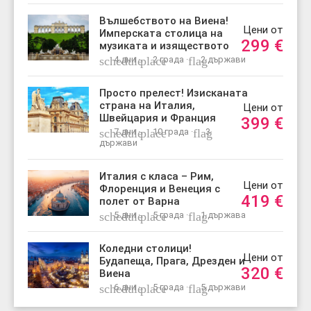
Вълшебството на Виена!
Цени от
Имперската столица на
299
€
музиката и изяществото
schedule
4 дни ·
place
2 града ·
flag
2 държави
Просто прелест! Изисканата
страна на Италия,
Цени от
Швейцария и Франция
399
€
schedule
7 дни ·
place
10 града ·
flag
3
държави
Италия с класа – Рим,
Цени от
Флоренция и Венеция с
419
€
полет от Варна
schedule
5 дни ·
place
5 града ·
flag
1 държава
Коледни столици!
Цени от
Будапеща, Прага, Дрезден и
320
€
Виена
schedule
6 дни ·
place
5 града ·
flag
5 държави