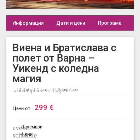
Информация
Дати и цени
Програма
Де
Виена и Братислава с
полет от Варна –
Уикенд с коледна
магия
schedule
4 дни ·
place
2 града ·
flag
2 държави
299
€
Цени от
event
Декември
schedule
4 дни