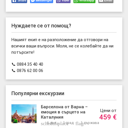
Messenger
Viber
Whatsapp
Email
Share
Нуждаете се от помощ?
Нашият екип е на разположение да отговори на
всички ваши въпроси. Моля, не се колебайте да ни
потърсите!
📞 0884 35 40 40
📞 0876 62 00 06
Популярни екскурзии
Барселона от Варна –
Цени от
емоция в сърцето на
459
€
Каталуния
schedule
6 дни ·
place
1 град ·
flag
1 държава