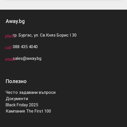
Away.bg
гр. Бургас, ул. Св.Княз Борис I 30
place
088 435 4040
call
sales@away.bg
email
Полезно
Често задавани въпроси
Документи
Black Friday 2025
Кампания The First 100