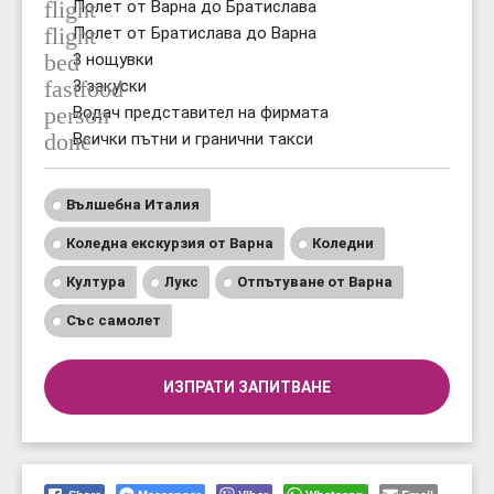
flight
Полет от Варна до Братислава
flight
Полет от Братислава до Варна
bed
3 нощувки
fastfood
3 закуски
person
Водач представител на фирмата
done
Всички пътни и гранични такси
Вълшебна Италия
Коледна екскурзия от Варна
Коледни
Култура
Лукс
Отпътуване от Варна
Със самолет
ИЗПРАТИ ЗАПИТВАНЕ