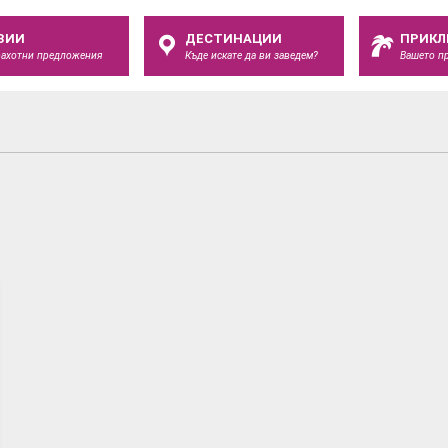
ЗИИ
ДЕСТИНАЦИИ
ПРИКЛ
рахотни предложения
Къде искате да ви заведем?
Вашето п