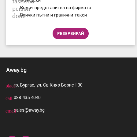
fastfood
5 закуски
person
Водач представител на фирмата
done
Всички пътни и гранични такси
РЕЗЕРВИРАЙ
Away.bg
гр. Бургас, ул. Св.Княз Борис I 30
place
088 435 4040
call
sales@away.bg
email