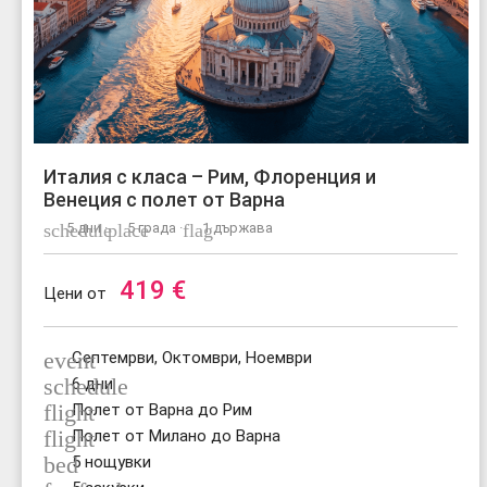
Италия с класа – Рим, Флоренция и
Венеция с полет от Варна
schedule
5 дни ·
place
5 града ·
flag
1 държава
419
€
Цени от
event
Септемрви, Октомври, Ноември
schedule
6 дни
flight
Полет от Варна до Рим
flight
Полет от Милано до Варна
bed
5 нощувки