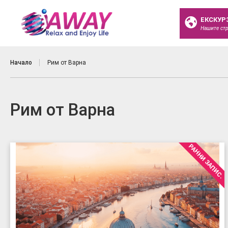
ЕКСКУР
Нашите ст
Начало
Рим от Варна
Рим от Варна
РАННИ ЗАПИС.