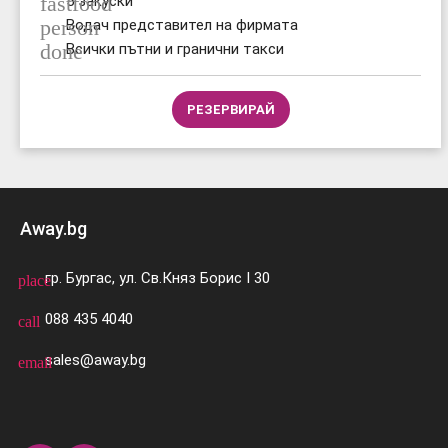
fastfood
5 закуски
person
Водач представител на фирмата
done
Всички пътни и гранични такси
РЕЗЕРВИРАЙ
Away.bg
гр. Бургас, ул. Св.Княз Борис I 30
place
088 435 4040
call
sales@away.bg
email