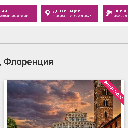
ЗИИ
ДЕСТИНАЦИИ
ПРИКЛ
рахотни предложения
Къде искате да ви заведем?
Вашето п
, Флоренция
РАННИ ЗАПИС.