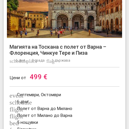
Магията на Тоскана с полет от Варна –
Флоренция, Чинкуе Тере и Пиза
schedule
6 дни ·
place
8 града ·
flag
1 държава
499
€
Цени от
event
Септември, Октомври
schedule
6 дни
flight
Полет от Варна до Милано
flight
Полет от Милано до Варна
bed
5 нощувки