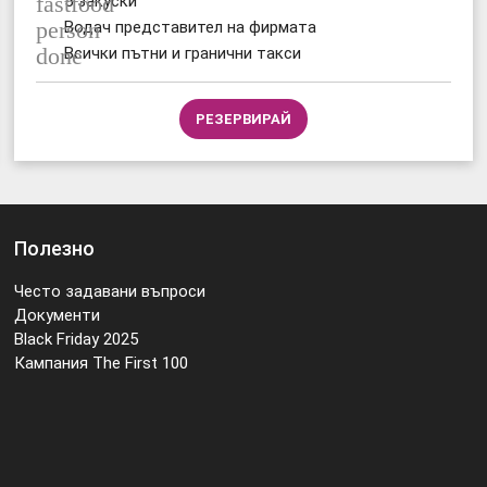
fastfood
5 закуски
person
Водач представител на фирмата
done
Всички пътни и гранични такси
РЕЗЕРВИРАЙ
Полезно
Често задавани въпроси
Документи
Black Friday 2025
Кампания The First 100