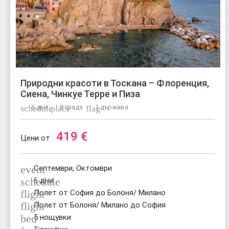
Природни красоти в Тоскана – Флоренция,
Сиена, Чинкуе Терре и Пиза
schedule
6 дни ·
place
8 града ·
flag
1 държава
419
€
Цени от
event
Септември, Октомври
schedule
6 дни
flight
Полет от София до Болоня/ Милано
flight
Полет от Болоня/ Милано до София
bed
5 нощувки