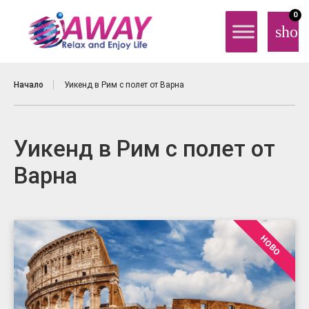
0
shop
Начало
Уикенд в Рим с полет от Варна
Уикенд в Рим с полет от
Варна
НОВО