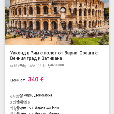
Уикенд в Рим с полет от Варна! Среща с
Вечния град и Ватикана
schedule
4 дни ·
place
2 града ·
flag
1 държава
340
€
Цени от
event
Ноември, Декември
schedule
4 дни
flight
Полет от Варна до Рим
Полет от Рим до Варна