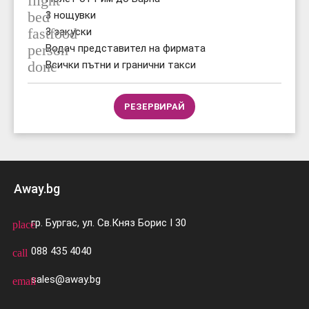
flight
bed
3 нощувки
fastfood
3 закуски
person
Водач представител на фирмата
done
Всички пътни и гранични такси
РЕЗЕРВИРАЙ
Away.bg
гр. Бургас, ул. Св.Княз Борис I 30
place
088 435 4040
call
sales@away.bg
email