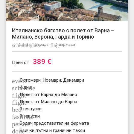
Италианско бягство с полет от Варна –
Милано, Верона, Гарда и Торино
schedule
4 дни ·
place
5 града ·
flag
1 държава
389
€
Цени от
event
Октомври, Ноември, Декември
schedule
4 дни
flight
Полет от Варна до Милано
flight
Полет от Милано до Варна
bed
3 нощувки
fastfood
3 закуски
person
Водач представител на фирмата
done
Всички пътни и гранични такси