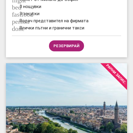
flight
bed
3 нощувки
fastfood
3 закуски
person
Водач представител на фирмата
done
Всички пътни и гранични такси
РЕЗЕРВИРАЙ
РАННИ ЗАПИС.