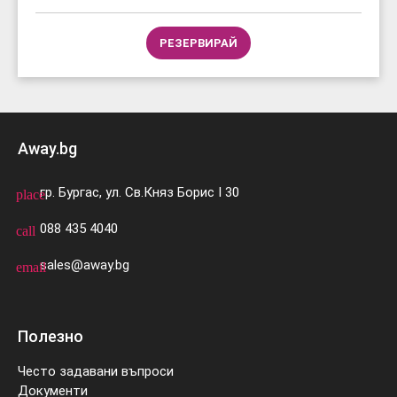
РЕЗЕРВИРАЙ
Away.bg
гр. Бургас, ул. Св.Княз Борис I 30
place
088 435 4040
call
sales@away.bg
email
Полезно
Често задавани въпроси
Документи