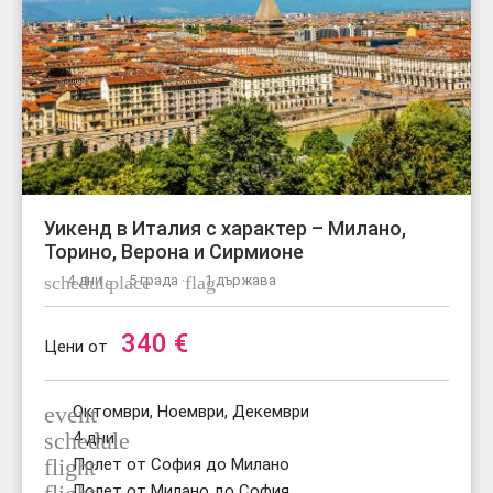
Уикенд в Италия с характер – Милано,
Торино, Верона и Сирмионе
schedule
4 дни ·
place
5 града ·
flag
1 държава
340
€
Цени от
event
Октомври, Ноември, Декември
schedule
4 дни
flight
Полет от София до Милано
Полет от Милано до София