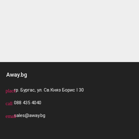
Away.bg
гр. Бургас, ул. Св.Княз Борис I 30
place
088 435 4040
call
sales@away.bg
email