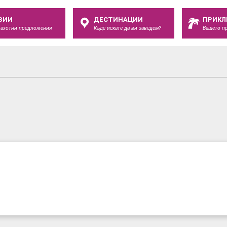
ЗИИ
ДЕСТИНАЦИИ
ПРИКЛ
рахотни предложения
Къде искате да ви заведем?
Вашето п