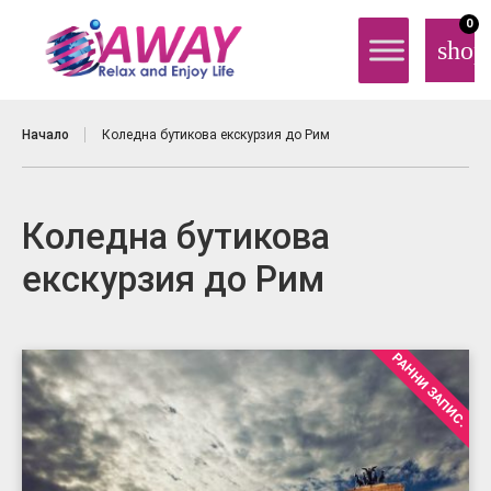
0
shop
Начало
Коледна бутикова екскурзия до Рим
Коледна бутикова
екскурзия до Рим
РАННИ ЗАПИС.