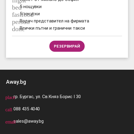
flight
bed
5 нощувки
fastfood
5 закуски
person
Водач представител на фирмата
done
Всички пътни и гранични такси
РЕЗЕРВИРАЙ
Away.bg
гр. Бургас, ул. Св.Княз Борис I 30
place
088 435 4040
call
sales@away.bg
email