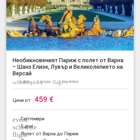
Необикновеният Париж с полет от Варна
– Шанз Елизе, Лувър и Великолепието на
Версай
schedule
5 дни ·
place
1 града ·
flag
1 държави
459
€
Цени от
event
Септември
schedule
5 дни
flight
Полет от Варна до Париж