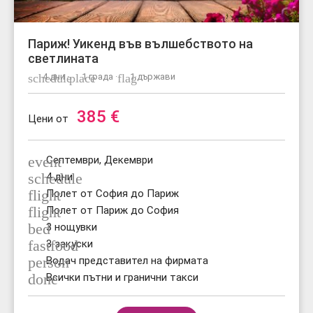
Париж! Уикенд във вълшебството на
светлината
schedule
4 дни ·
place
1 града ·
flag
1 държави
385
€
Цени от
event
Септември, Декември
schedule
4 дни
flight
Полет от София до Париж
flight
Полет от Париж до София
bed
3 нощувки
fastfood
3 закуски
person
Водач представител на фирмата
done
Всички пътни и гранични такси