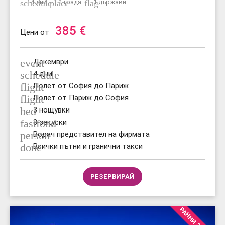
schedule
4 дни ·
place
1 града ·
flag
1 държави
385
€
Цени от
event
Декември
schedule
4 дни
flight
Полет от София до Париж
flight
Полет от Париж до София
bed
3 нощувки
fastfood
3 закуски
person
Водач представител на фирмата
done
Всички пътни и гранични такси
РЕЗЕРВИРАЙ
РАННИ ЗАПИС.