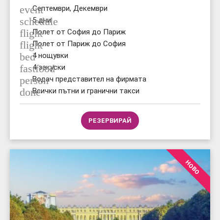
event
Септември, Декември
schedule
5 дни
flight
Полет от София до Париж
flight
Полет от Париж до София
bed
4 нощувки
fastfood
4 закуски
person
Водач представител на фирмата
done
Всички пътни и гранични такси
РЕЗЕРВИРАЙ
НОВО