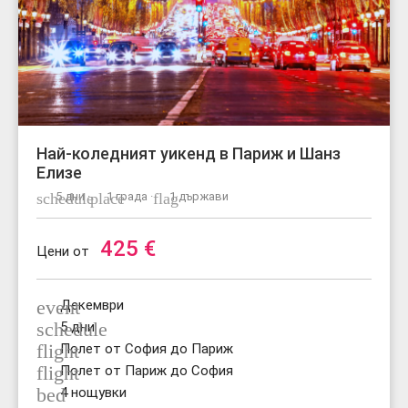
Най-коледният уикенд в Париж и Шанз
Елизе
schedule
5 дни ·
place
1 града ·
flag
1 държави
425
€
Цени от
event
Декември
schedule
5 дни
flight
Полет от София до Париж
flight
Полет от Париж до София
bed
4 нощувки