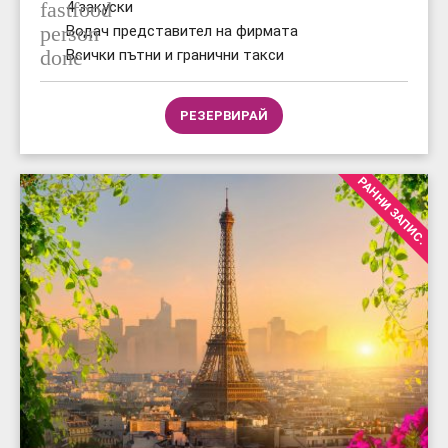
fastfood
4 закуски
person
Водач представител на фирмата
done
Всички пътни и гранични такси
РЕЗЕРВИРАЙ
РАННИ ЗАПИС.