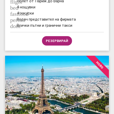
flight
Полет от Париж до Варна
bed
4 нощувки
fastfood
4 закуски
person
Водач представител на фирмата
done
Всички пътни и гранични такси
РЕЗЕРВИРАЙ
НОВО