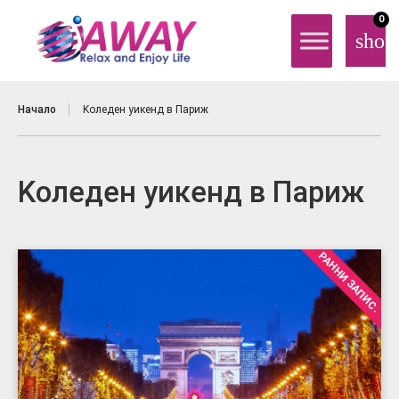
0
shop
Начало
Kоледен уикенд в Париж
Kоледен уикенд в Париж
РАННИ ЗАПИС.