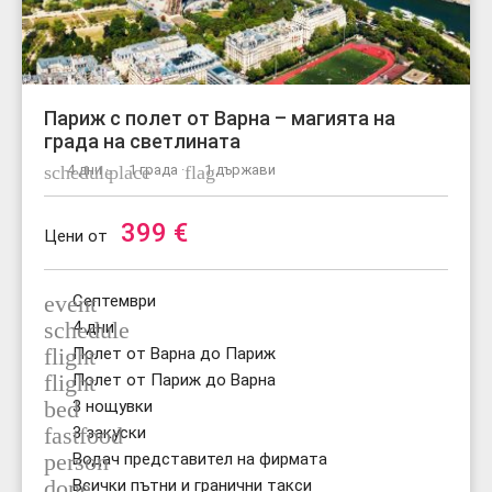
Париж с полет от Варна – магията на
града на светлината
schedule
4 дни ·
place
1 града ·
flag
1 държави
399
€
Цени от
event
Септември
schedule
4 дни
flight
Полет от Варна до Париж
flight
Полет от Париж до Варна
bed
3 нощувки
fastfood
3 закуски
person
Водач представител на фирмата
done
Всички пътни и гранични такси