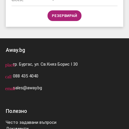
РЕЗЕРВИРАЙ
Away.bg
гр. Бургас, ул. Св.Княз Борис I 30
place
088 435 4040
call
sales@away.bg
email
Полезно
Често задавани въпроси
Документи