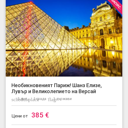
Необикновеният Париж! Шанз Елизе,
Лувър и Великолепието на Версай
schedule
5 дни ·
place
1 града ·
flag
1 държави
385
€
Цени от