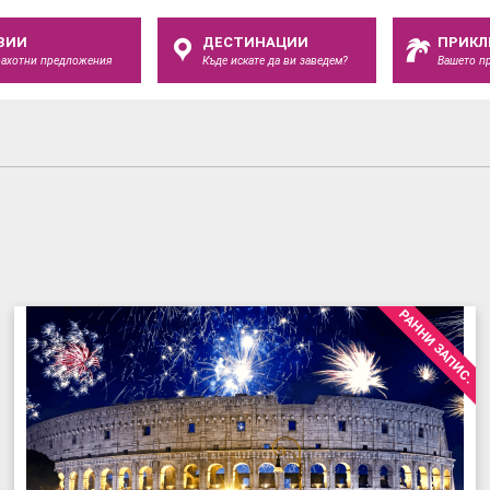
ЗИИ
ДЕСТИНАЦИИ
ПРИКЛ
рахотни предложения
Къде искате да ви заведем?
Вашето п
РАННИ ЗАПИС.