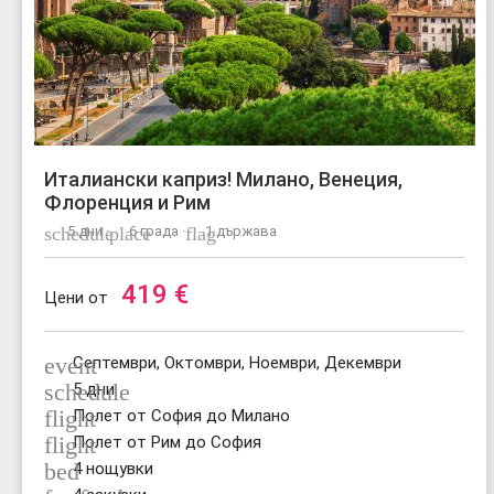
Италиански каприз! Милано, Венеция,
Флоренция и Рим
schedule
5 дни ·
place
6 града ·
flag
1 държава
419
€
Цени от
event
Септември, Октомври, Ноември, Декември
schedule
5 дни
flight
Полет от София до Милано
flight
Полет от Рим до София
bed
4 нощувки