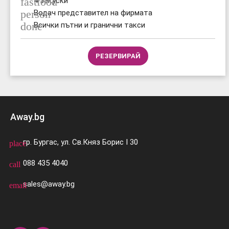
fastfood
4 закуски
person
Водач представител на фирмата
done
Всички пътни и гранични такси
РЕЗЕРВИРАЙ
Away.bg
гр. Бургас, ул. Св.Княз Борис I 30
place
088 435 4040
call
sales@away.bg
email