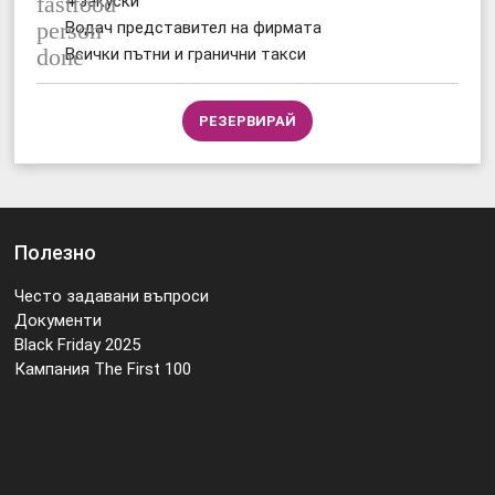
fastfood
4 закуски
person
Водач представител на фирмата
done
Всички пътни и гранични такси
РЕЗЕРВИРАЙ
Полезно
Често задавани въпроси
Документи
Black Friday 2025
Кампания The First 100