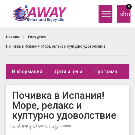
0
shop
Начало
Екскурзии
Почивка в Испания! Море, релакс и културно удоволствие
Информация
Дати и цени
Програма
Де
Почивка в Испания!
Море, релакс и
културно удоволствие
schedule
5 дни ·
place
1 град ·
flag
1 държава