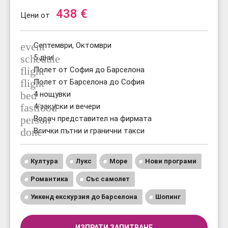
438
€
Цени от
event
Септември, Октомври
schedule
5 дни
flight
Полет от София до Барселона
flight
Полет от Барселона до София
bed
4 нощувки
fastfood
4 закуски и вечери
person
Водач представител на фирмата
done
Всички пътни и гранични такси
Култура
Лукс
Море
Нови програми
Романтика
Със самолет
Уикенд екскурзия до Барселона
Шопинг
ИЗПРАТИ ЗАПИТВАНЕ