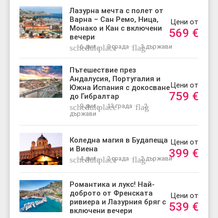
Лазурна мечта с полет от
Варна – Сан Ремо, Ница,
Цени от
Монако и Кан с включени
569
€
вечери
schedule
6 дни ·
place
9 града ·
flag
3 държави
Пътешествие през
Андалусия, Португалия и
Цени от
Южна Испания с докосване
759
€
до Гибралтар
schedule
9 дни ·
place
13 града ·
flag
2
държави
Коледна магия в Будапеща
Цени от
и Виена
399
€
schedule
4 дни ·
place
2 града ·
flag
2 държави
Романтика и лукс! Най-
доброто от Френската
Цени от
ривиера и Лазурния бряг с
539
€
включени вечери