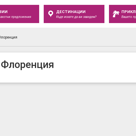
ЗИИ
ДЕСТИНАЦИИ
ПРИКЛ
рахотни предложения
Къде искате да ви заведем?
Вашето п
Флоренция
о Флоренция