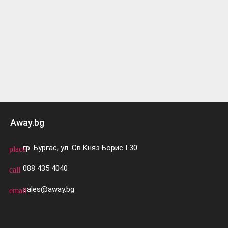
Away.bg
гр. Бургас, ул. Св.Княз Борис I 30
place
088 435 4040
call
sales@away.bg
email