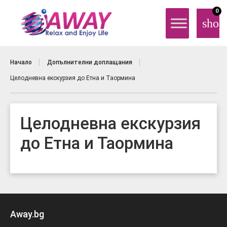
0
shop
Начало
Допълнителни доплащания
Целодневна екскурзия до Етна и Таормина
Целодневна екскурзия
до Етна и Таормина
Away.bg