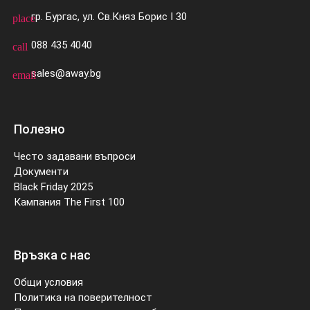
гр. Бургас, ул. Св.Княз Борис I 30
place
088 435 4040
call
sales@away.bg
email
Полезно
Често задавани въпроси
Документи
Black Friday 2025
Кампания The First 100
Връзка с нас
Общи условия
Политика на поверителност