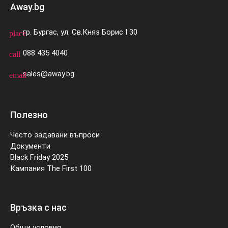
Away.bg
гр. Бургас, ул. Св.Княз Борис I 30
place
088 435 4040
call
sales@away.bg
email
Полезно
Често задавани въпроси
Документи
Black Friday 2025
Кампания The First 100
Връзка с нас
Общи условия