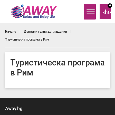
0
shop
Начало
Допълнителни доплащания
Туристическа програма в Рим
Туристическа програма
в Рим
Away.bg