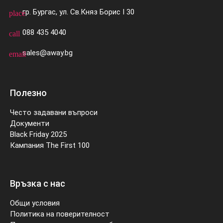
гр. Бургас, ул. Св.Княз Борис I 30
place
088 435 4040
call
sales@away.bg
email
Полезно
Често задавани въпроси
Документи
Black Friday 2025
Кампания The First 100
Връзка с нас
Общи условия
Политика на поверителност