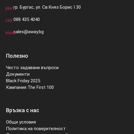
гр. Бургас, ул. Св.Княз Борис I 30
place
088 435 4040
call
sales@away.bg
email
Полезно
Често задавани въпроси
Документи
Black Friday 2025
Кампания The First 100
Връзка с нас
Общи условия
Политика на поверителност