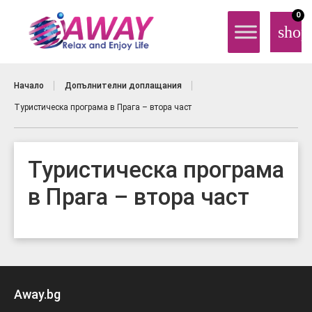
0
shop
Начало
Допълнителни доплащания
Туристическа програма в Прага – втора част
Туристическа програма
в Прага – втора част
Away.bg