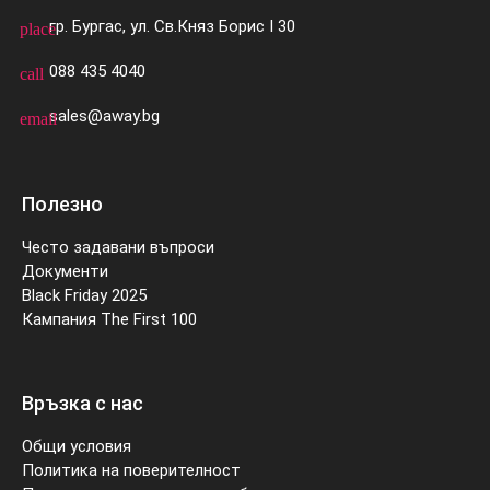
гр. Бургас, ул. Св.Княз Борис I 30
place
088 435 4040
call
sales@away.bg
email
Полезно
Често задавани въпроси
Документи
Black Friday 2025
Кампания The First 100
Връзка с нас
Общи условия
Политика на поверителност