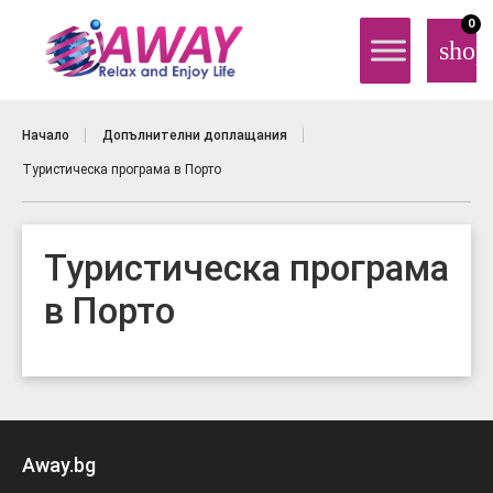
0
shop
Начало
Допълнителни доплащания
Туристическа програма в Порто
Туристическа програма
в Порто
Away.bg