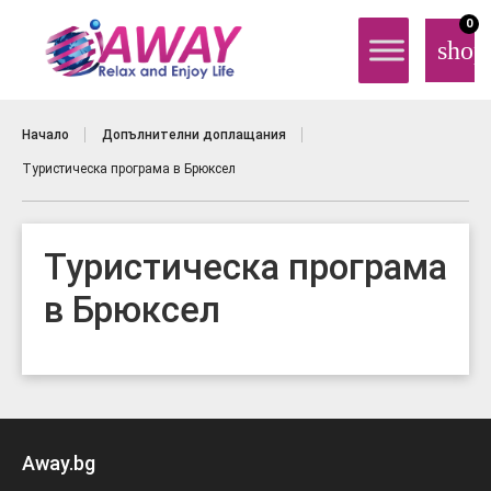
0
shop
Начало
Допълнителни доплащания
Туристическа програма в Брюксел
Туристическа програма
в Брюксел
Away.bg