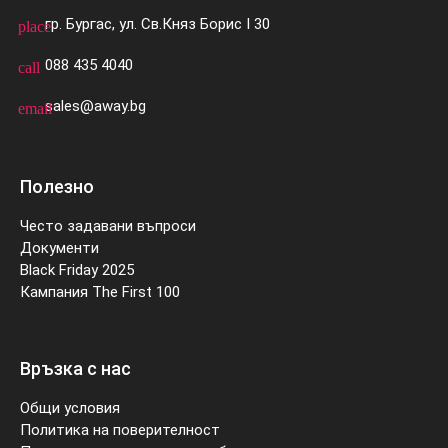
гр. Бургас, ул. Св.Княз Борис I 30
place
088 435 4040
call
sales@away.bg
email
Полезно
Често задавани въпроси
Документи
Black Friday 2025
Кампания The First 100
Връзка с нас
Общи условия
Политика на поверителност