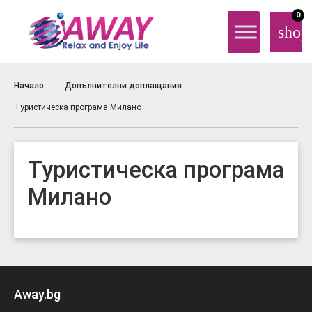
0
shop
Начало
Допълнителни доплащания
Туристическа програма Милано
Туристическа програма
Милано
Away.bg