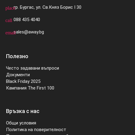
гр. Бургас, ул. Св.Княз Борис I 30
place
088 435 4040
call
sales@away.bg
email
Полезно
Често задавани въпроси
Документи
Black Friday 2025
Кампания The First 100
Връзка с нас
Общи условия
Политика на поверителност