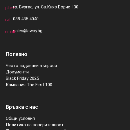
гр. Бургас, ул. Св.Княз Борис I 30
place
088 435 4040
call
sales@away.bg
email
Полезно
Често задавани въпроси
Документи
Black Friday 2025
Кампания The First 100
Връзка с нас
Общи условия
Политика на поверителност