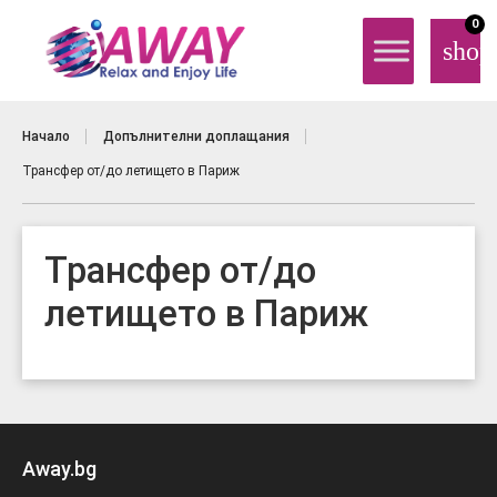
0
shop
Начало
Допълнителни доплащания
Трансфер от/до летището в Париж
Трансфер от/до
летището в Париж
Away.bg