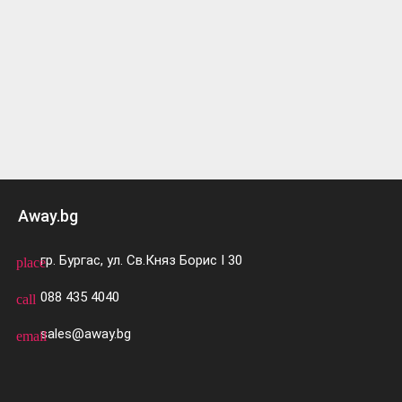
Away.bg
гр. Бургас, ул. Св.Княз Борис I 30
place
088 435 4040
call
sales@away.bg
email