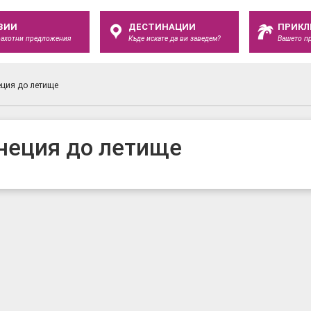
ЗИИ
ДЕСТИНАЦИИ
ПРИКЛ
рахотни предложения
Къде искате да ви заведем?
Вашето п
еция до летище
енеция до летище