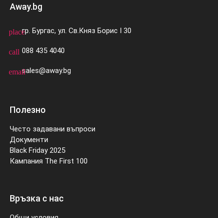
Away.bg
гр. Бургас, ул. Св.Княз Борис I 30
place
088 435 4040
call
sales@away.bg
email
Полезно
Често задавани въпроси
Документи
Black Friday 2025
Кампания The First 100
Връзка с нас
Общи условия