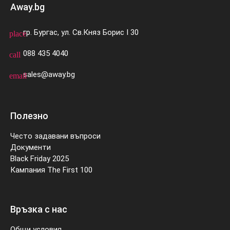
Away.bg
гр. Бургас, ул. Св.Княз Борис I 30
place
088 435 4040
call
sales@away.bg
email
Полезно
Често задавани въпроси
Документи
Black Friday 2025
Кампания The First 100
Връзка с нас
Общи условия