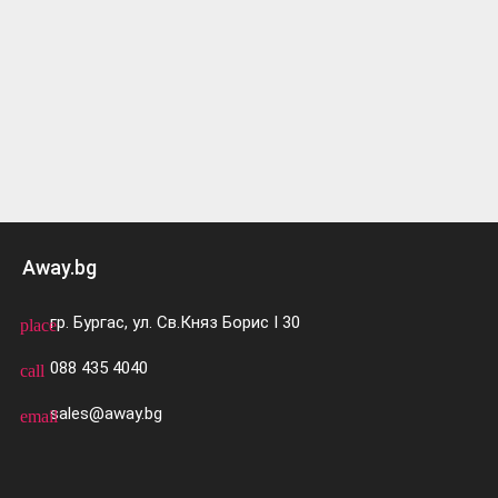
Away.bg
гр. Бургас, ул. Св.Княз Борис I 30
place
088 435 4040
call
sales@away.bg
email