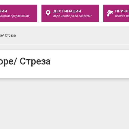
ЗИИ
ДЕСТИНАЦИИ
ПРИКЛ
рахотни предложения
Къде искате да ви заведем?
Вашето п
е/ Стреза
ре/ Стреза