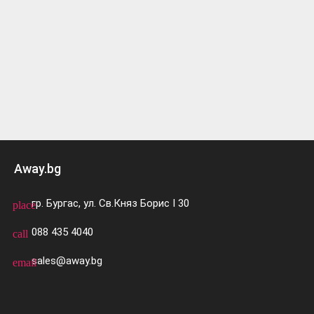
Away.bg
гр. Бургас, ул. Св.Княз Борис I 30
place
088 435 4040
call
sales@away.bg
email