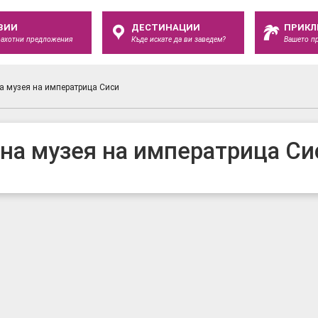
ЗИИ
ДЕСТИНАЦИИ
ПРИКЛ
рахотни предложения
Къде искате да ви заведем?
Вашето п
а музея на императрица Сиси
на музея на императрица Си