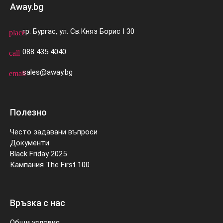
Away.bg
гр. Бургас, ул. Св.Княз Борис I 30
place
088 435 4040
call
sales@away.bg
email
Полезно
Често задавани въпроси
Документи
Black Friday 2025
Кампания The First 100
Връзка с нас
Общи условия