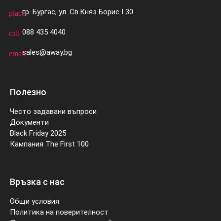
гр. Бургас, ул. Св.Княз Борис I 30
place
088 435 4040
call
sales@away.bg
email
Полезно
Често задавани въпроси
Документи
Black Friday 2025
Кампания The First 100
Връзка с нас
Общи условия
Политика на поверителност