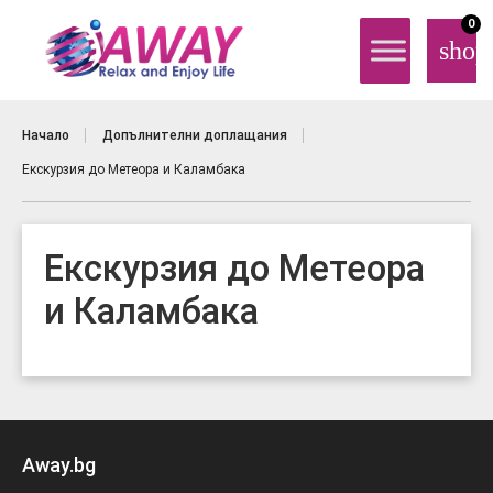
0
shop
Начало
Допълнителни доплащания
Eкскурзия до Метеора и Каламбака
Eкскурзия до Метеора
и Каламбака
Away.bg