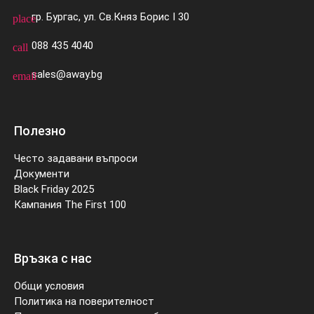
гр. Бургас, ул. Св.Княз Борис I 30
place
088 435 4040
call
sales@away.bg
email
Полезно
Често задавани въпроси
Документи
Black Friday 2025
Кампания The First 100
Връзка с нас
Общи условия
Политика на поверителност