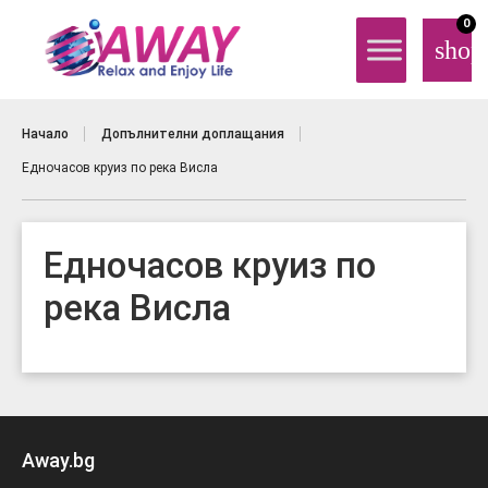
0
shop
Начало
Допълнителни доплащания
Едночасов круиз по река Висла
Едночасов круиз по
река Висла
Away.bg