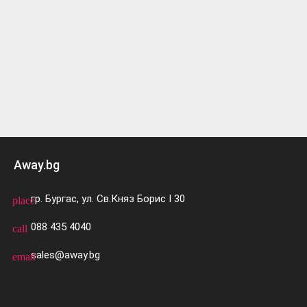
Away.bg
гр. Бургас, ул. Св.Княз Борис I 30
place
088 435 4040
call
sales@away.bg
email