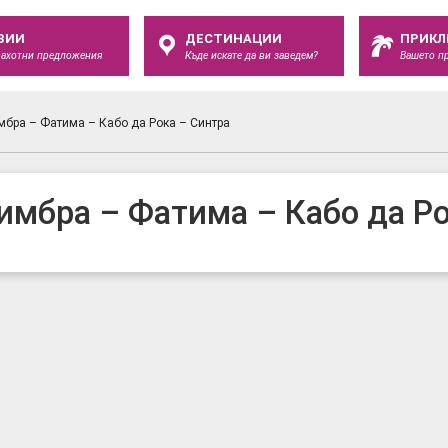
ЗИИ
ДЕСТИНАЦИИ
ПРИКЛ
рахотни предложения
Къде искате да ви заведем?
Вашето п
мбра – Фатима – Кабо да Рока – Синтра
имбра – Фатима – Кабо да Ро