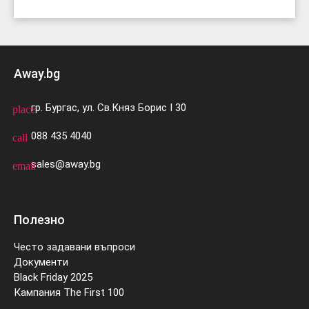
Away.bg
гр. Бургас, ул. Св.Княз Борис I 30
place
088 435 4040
call
sales@away.bg
email
Полезно
Често задавани въпроси
Документи
Black Friday 2025
Кампания The First 100