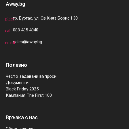
Away.bg
гр. Бургас, ул. Св.Княз Борис I 30
place
088 435 4040
call
sales@away.bg
email
Полезно
Често задавани въпроси
Документи
Black Friday 2025
Кампания The First 100
Връзка с нас
Общи условия