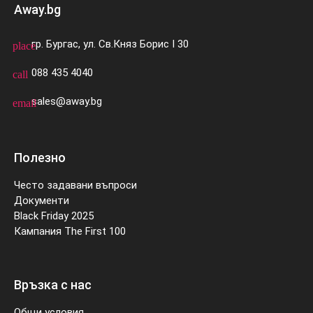
Away.bg
гр. Бургас, ул. Св.Княз Борис I 30
place
088 435 4040
call
sales@away.bg
email
Полезно
Често задавани въпроси
Документи
Black Friday 2025
Кампания The First 100
Връзка с нас
Общи условия