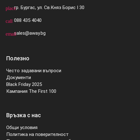
гр. Бургас, ул. Св.Княз Борис I 30
place
088 435 4040
call
sales@away.bg
email
Полезно
Често задавани въпроси
Документи
Black Friday 2025
Кампания The First 100
Връзка с нас
Общи условия
Политика на поверителност