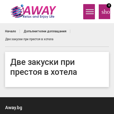
0
shop
Начало
Допълнителни доплащания
Две закуски при престоя в хотела
Две закуски при
престоя в хотела
Away.bg