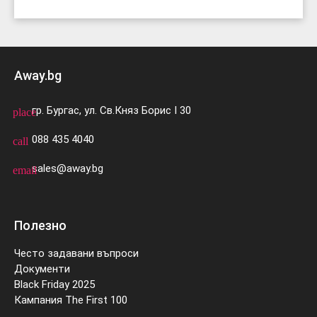
Away.bg
гр. Бургас, ул. Св.Княз Борис I 30
place
088 435 4040
call
sales@away.bg
email
Полезно
Често задавани въпроси
Документи
Black Friday 2025
Кампания The First 100